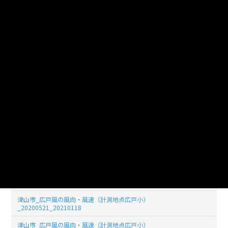
_20200529_20210118
津山市_広戸風の風向・風速（計測地点広戸小）
_20200528_20210118
津山市_広戸風の風向・風速（計測地点広戸小）
_20200527_20210118
津山市_広戸風の風向・風速（計測地点広戸小）
_20200526_20210118
津山市_広戸風の風向・風速（計測地点広戸小）
_20200525_20210118
津山市_広戸風の風向・風速（計測地点広戸小）
_20200524_20210118
津山市_広戸風の風向・風速（計測地点広戸小）
_20200523_20210118
津山市_広戸風の風向・風速（計測地点広戸小）
_20200522_20210118
津山市_広戸風の風向・風速（計測地点広戸小）
_20200521_20210118
津山市_広戸風の風向・風速（計測地点広戸小）