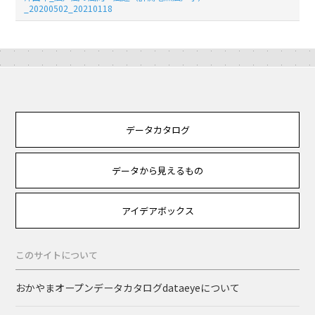
_20200502_20210118
データカタログ
データから見えるもの
アイデアボックス
このサイトについて
おかやまオープンデータカタログdataeyeについて