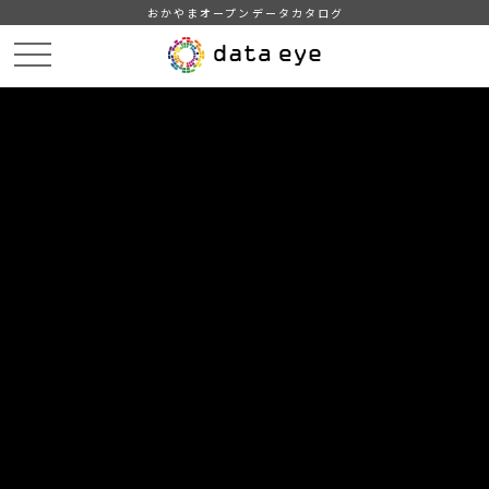
おかやまオープンデータカタログ
HOME
データカタログ
津山市_広戸風の風向・風速（計測地点広戸小）_2020年4月分
津山市_広戸風の風向・風速（計測地点広戸小）_20200412_20210118
DATA
CATA
データカタログ
データセット名
津山市_広戸風の風向・風速（計測
地点広戸小）_2020年4月分
リソース名
津山市_広戸風の風向・風速
（計測地点広戸小）