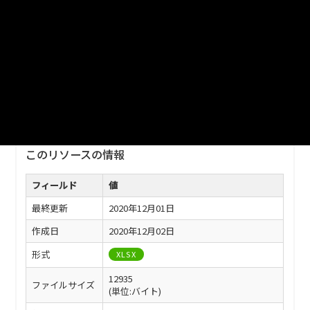
ファイル名
津山市_幼稚園児数及び教職員数_2019分_20200401.xlsx
ダウンロード
戻る
このリソースの情報
フィールド
値
最終更新
2020年12月01日
作成日
2020年12月02日
形式
XLSX
12935
ファイルサイズ
(単位:バイト)