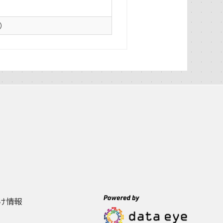
0）
け情報