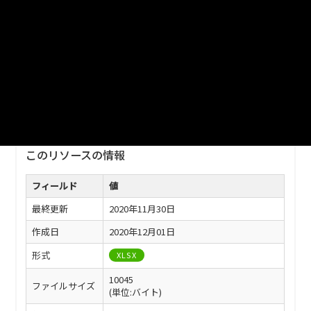
ファイル名
津山市_開発行為等申請件数_2019分_20200401.xlsx
ダウンロード
戻る
このリソースの情報
フィールド
値
最終更新
2020年11月30日
作成日
2020年12月01日
形式
XLSX
10045
ファイルサイズ
(単位:バイト)