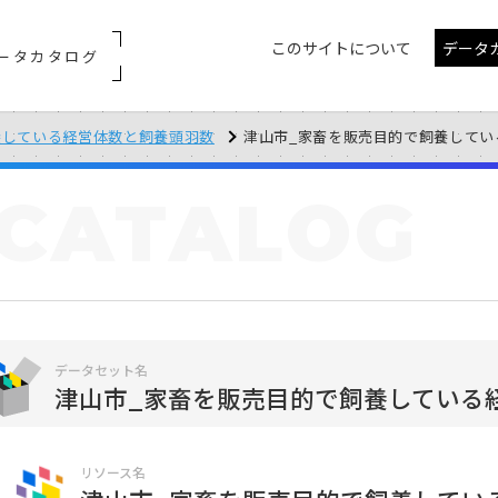
このサイトについて
データ
ータカタログ
養している経営体数と飼養頭羽数
津山市_家畜を販売目的で飼養している経
CATALOG
データセット名
津山市_家畜を販売目的で飼養している
リソース名