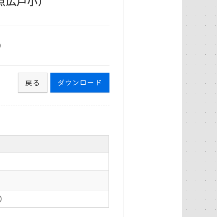
点広戸小）
9
戻る
ダウンロード
0）