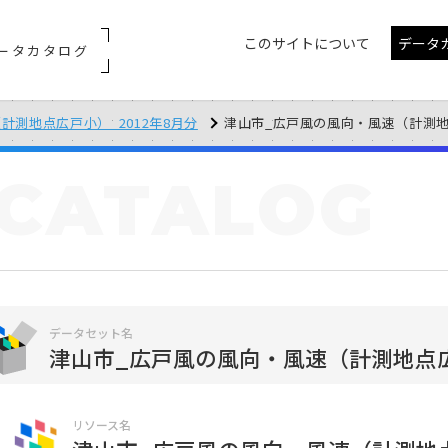
このサイトについて
データ
ータカタログ
計測地点広戸小）_2012年8月分
津山市_広戸風の風向・風速（計測地点広戸
CATALOG
データセット名
津山市_広戸風の風向・風速（計測地点広戸
リソース名