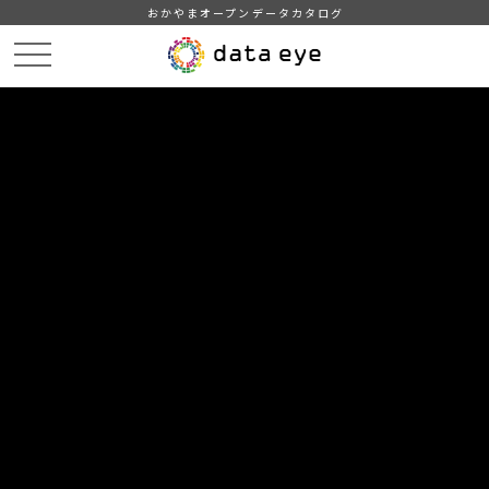
おかやまオープンデータカタログ
HOME
データカタログ
津山市_広戸風の風向・風速（計測地点広戸小）_2012年8月分
津山市_広戸風の風向・風速（計測地点広戸小）_20120819_20190129
DATA
CATA
データカタログ
データセット名
津山市_広戸風の風向・風速（計測
地点広戸小）_2012年8月分
リソース名
津山市_広戸風の風向・風速
（計測地点広戸小）