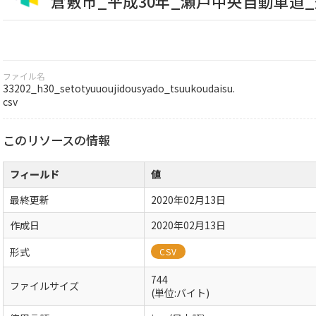
倉敷市_平成30年_瀬戸中央自動車道
ファイル名
33202_h30_setotyuuoujidousyado_tsuukoudaisu.
csv
このリソースの情報
フィールド
値
最終更新
2020年02月13日
作成日
2020年02月13日
形式
CSV
744
ファイルサイズ
(単位:バイト)