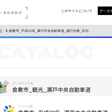
このサイトについて
データ
ータカタログ
道
倉敷市_平成30年_瀬戸中央自動車道_通行台数_月別
CATALOG
データセット名
倉敷市_観光_瀬戸中央自動車道
リソース名