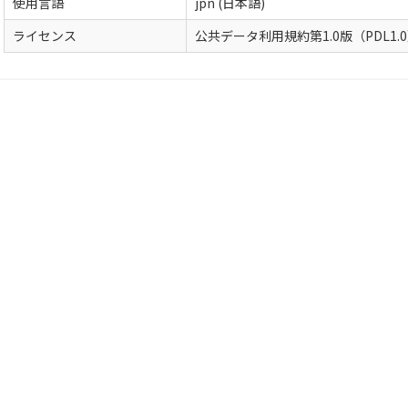
使用言語
jpn (日本語)
ライセンス
公共データ利用規約第1.0版（PDL1.