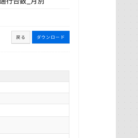
_通行台数_月別
戻る
ダウンロード