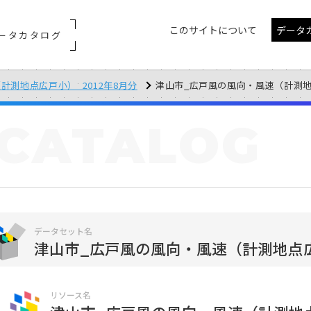
このサイトについて
データ
ータカタログ
計測地点広戸小）_2012年8月分
津山市_広戸風の風向・風速（計測地点広戸
CATALOG
データセット名
津山市_広戸風の風向・風速（計測地点広戸
リソース名