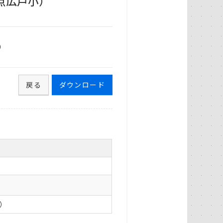
点広戸小）
9
戻る
ダウンロード
0）