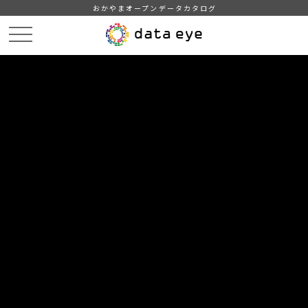
おかやまオープンデータカタログ
HOME
データカタログ
勝央町_大字別人口集計（2019年度）
勝央町_大字別人口集計_20190701分_20190801
DATA
CATA
データカタログ
データセット名
勝央町_大字別人口集計（2019年
度）
リソース名
勝央町_大字別人口集計
_20190701分_20190801