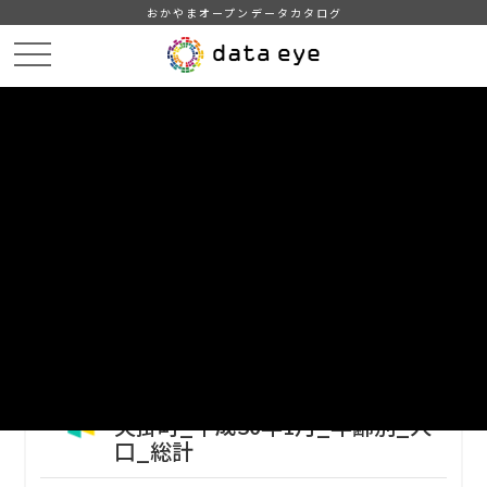
おかやまオープンデータカタログ
HOME
データカタログ
矢掛町_平成30年_人口_世帯_人口動態
矢掛町_平成30年1月_年齢別_人口_総計
DATA
CATA
データカタログ
データセット名
矢掛町_平成30年_人口_世帯_人口
動態
リソース名
矢掛町_平成30年1月_年齢別_人
口_総計