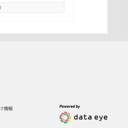
0）
け情報