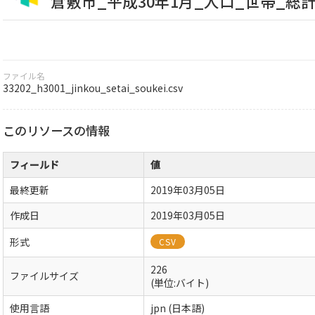
倉敷市_平成30年1月_人口_世帯_総
ファイル名
33202_h3001_jinkou_setai_soukei.csv
このリソースの情報
フィールド
値
最終更新
2019年03月05日
作成日
2019年03月05日
形式
CSV
226
ファイルサイズ
(単位:バイト)
使用言語
jpn (日本語)