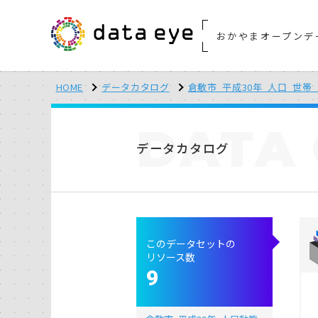
おかやまオープンデ
HOME
データカタログ
倉敷市_平成30年_人口_世帯
DATA
データカタログ
このデータセットの
リソース数
9