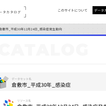
このサイトについて
データ
ータカタログ
倉敷市_平成30年12月24日_感染症発生動向
CATALOG
データセット名
倉敷市_平成30年_感染症
リソース名