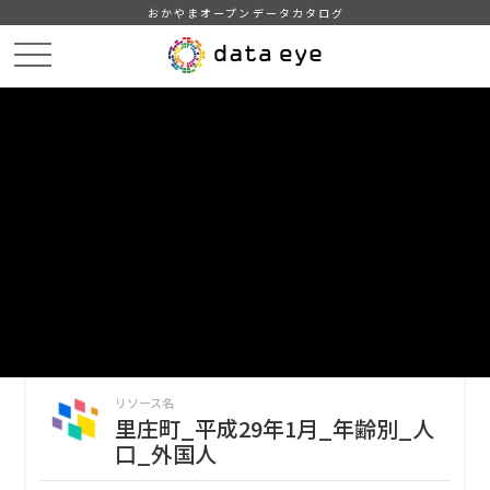
おかやまオープンデータカタログ
HOME
データカタログ
里庄町_平成29年_人口_世帯_人口動態
里庄町_平成29年1月_年齢別_人口_外国人
DATA
CATA
データカタログ
データセット名
里庄町_平成29年_人口_世帯_人口
動態
リソース名
里庄町_平成29年1月_年齢別_人
口_外国人