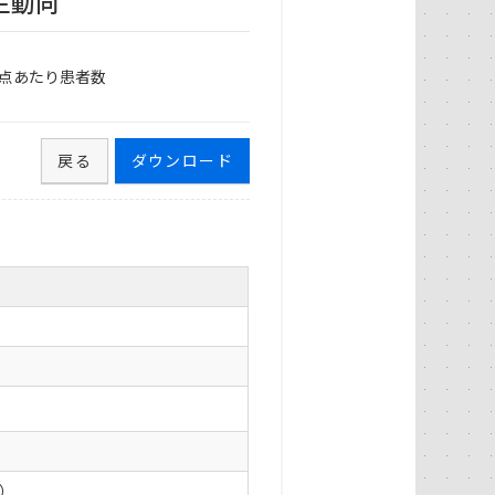
生動向
点あたり患者数
戻る
ダウンロード
0）