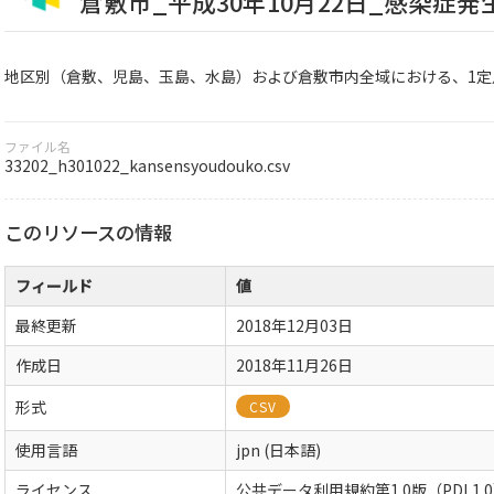
倉敷市_平成30年10月22日_感染症発
地区別（倉敷、児島、玉島、水島）および倉敷市内全域における、1定
ファイル名
33202_h301022_kansensyoudouko.csv
このリソースの情報
フィールド
値
最終更新
2018年12月03日
作成日
2018年11月26日
形式
CSV
使用言語
jpn (日本語)
ライセンス
公共データ利用規約第1.0版（PDL1.