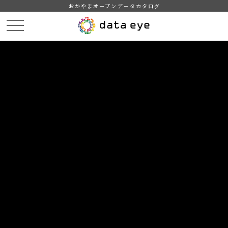
おかやまオープンデータカタログ
HOME
データカタログ
倉敷市_平成30年_感染症
倉敷市_平成30年08月27日_感染症発生動向
DATA
CATA
データカタログ
データセット名
倉敷市_平成30年_感染症
リソース名
倉敷市_平成30年08月27日_感染
症発生動向
地区別（倉敷、児島、玉島、水島）および倉敷市内全域におけ