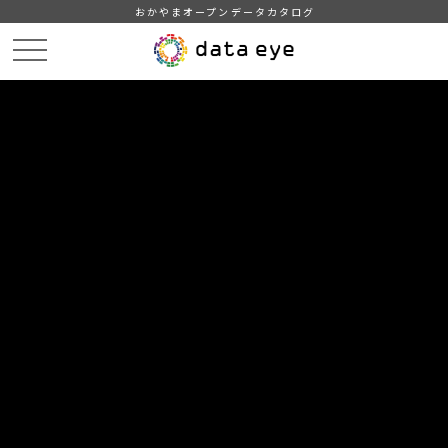
おかやまオープンデータカタログ
HOME
データカタログ
倉敷市_平成30年_感染症
倉敷市_平成30年07月16日_感染症発生動向
DATA
CATA
データカタログ
データセット名
倉敷市_平成30年_感染症
リソース名
倉敷市_平成30年07月16日_感染
症発生動向
地区別（倉敷、児島、玉島、水島）および倉敷市内全域におけ