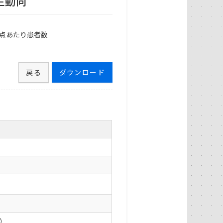
生動向
点あたり患者数
戻る
ダウンロード
0）