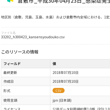
倉敷市_平成30年04月23日_感染症発
地区別（倉敷、児島、玉島、水島）および倉敷市内全域における、1定
ファイル名
33202_h300423_kansensyoudouko.csv
このリソースの情報
フィールド
値
最終更新
2018年07月10日
作成日
2018年07月10日
形式
CSV
使用言語
jpn (日本語)
ライセンス
公共データ利用規約第1.0版（PDL1.