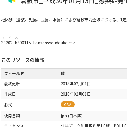
倉敷市_平成30年01月15日_感染症発
地区別（倉敷、児島、玉島、水島）および倉敷市内全域における、1定
ファイル名
33202_h300115_kansensyoudouko.csv
このリソースの情報
フィールド
値
最終更新
2018年02月01日
作成日
2018年02月01日
形式
CSV
使用言語
jpn (日本語)
ライセンス
公共データ利用規約第1.0版（PDL1.