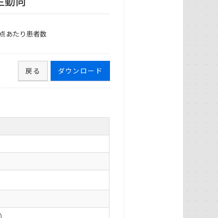
生動向
点あたり患者数
戻る
ダウンロード
0）