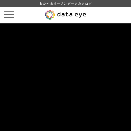
おかやまオープンデータカタログ
HOME
データカタログ
倉敷市_観光_瀬戸中央自動車道
倉敷市_平成25年_瀬戸中央自動車道_通行台数_車種別
DATA
CATA
データカタログ
データセット名
倉敷市_観光_瀬戸中央自動車道
リソース名
倉敷市_平成25年_瀬戸中央自動
車道_通行台数_車種別