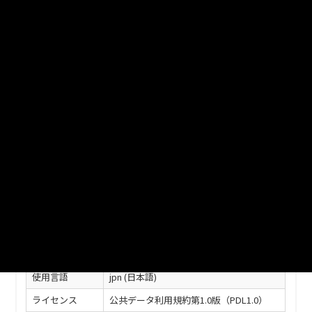
ファイル名
33202_h25_setotyuuoujidousyado_tsuukoudaisu_syasyubets
u.csv
ダウンロード
戻る
このリソースの情報
フィールド
値
最終更新
2018年04月05日
作成日
2017年03月21日
形式
CSV
使用言語
jpn (日本語)
ライセンス
公共データ利用規約第1.0版（PDL1.0）