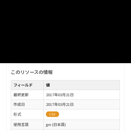
数
ファイル名
33202_h26_chikubetu_syukuhakuninzu.csv
ダウンロード
戻る
このリソースの情報
フィールド
値
最終更新
2017年03月21日
作成日
2017年03月21日
形式
CSV
使用言語
jpn (日本語)