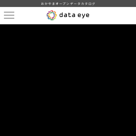
おかやまオープンデータカタログ
HOME
データカタログ
倉敷市_観光_宿泊
倉敷市_平成26年_地区別_宿泊人数
DATA
CATA
データカタログ
データセット名
倉敷市_観光_宿泊
リソース名
倉敷市_平成26年_地区別_宿泊
人数
倉敷地区、児島地区、水島地区、玉島地区における月別宿泊人