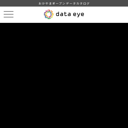
おかやまオープンデータカタログ
HOME
データカタログ
倉敷市_観光_宿泊
倉敷市_地区別_宿泊人数_推移
DATA
CATA
データカタログ
データセット名
倉敷市_観光_宿泊
リソース名
倉敷市_地区別_宿泊人数_推移
倉敷地区、児島地区、水島地区、玉島地区における年間宿泊人
数の推移（平成20年～令和2年）