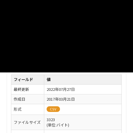
ファイル名
33202_chikubetu_syukuhakuninzu_suii.csv
ダウンロード
戻る
このリソースの情報
フィールド
値
最終更新
2022年07月27日
作成日
2017年03月21日
形式
CSV
3323
ファイルサイズ
(単位:バイト)