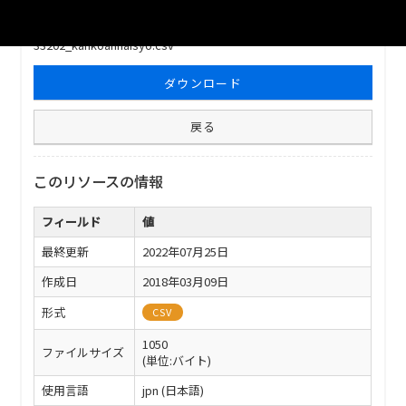
ファイル名
33202_kankoannaisyo.csv
ダウンロード
戻る
このリソースの情報
フィールド
値
最終更新
2022年07月25日
作成日
2018年03月09日
形式
CSV
1050
ファイルサイズ
(単位:バイト)
使用言語
jpn (日本語)