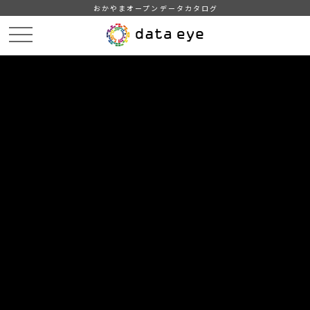
おかやまオープンデータカタログ
HOME
データカタログ
倉敷市_観光_観光案内所
倉敷市_観光案内所一覧
DATA
CATA
データカタログ
データセット名
倉敷市_観光_観光案内所
リソース名
倉敷市_観光案内所一覧
倉敷観光WEBをもとに作成。（令和4年3月現在）