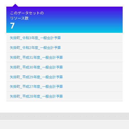
このデータセットの
リソース数
7
矢掛町_令和3年度_一般会計予算
矢掛町_令和2年度_一般会計予算
矢掛町_平成31年度_一般会計予算
矢掛町_平成30年度_一般会計予算
矢掛町_平成29年度_一般会計予算
矢掛町_平成27年度_一般会計予算
矢掛町_平成28年度_一般会計予算