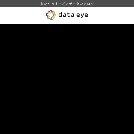
おかやまオープンデータカタログ
HOME
データカタログ
高梁市_一般会計_決算
高梁市_平成26年度_一般会計決算_詳細
DATA
CATA
データカタログ
データセット名
高梁市_一般会計_決算
リソース名
高梁市_平成26年度_一般会計決
算_詳細