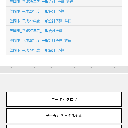
笠岡市_平成29年度_一般会計_予算_詳細
笠岡市_平成29年度_一般会計_予算
笠岡市_平成27年度_一般会計予算_詳細
笠岡市_平成27年度_一般会計予算
笠岡市_平成28年度_一般会計予算_詳細
笠岡市_平成28年度_一般会計_予算
データカタログ
データから見えるもの