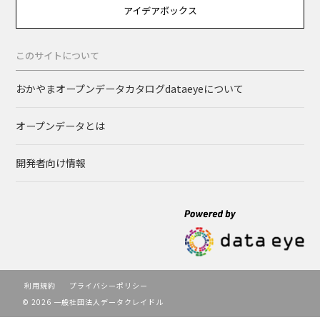
アイデアボックス
このサイトについて
おかやまオープンデータカタログdataeyeについて
オープンデータとは
開発者向け情報
利用規約
プライバシーポリシー
© 2026 一般社団法人データクレイドル