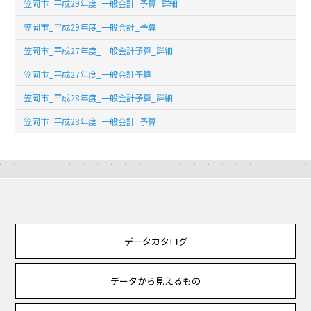
笠岡市_平成29年度_一般会計_予算_詳細
笠岡市_平成29年度_一般会計_予算
笠岡市_平成27年度_一般会計予算_詳細
笠岡市_平成27年度_一般会計予算
笠岡市_平成28年度_一般会計予算_詳細
笠岡市_平成28年度_一般会計_予算
データカタログ
データから見えるもの