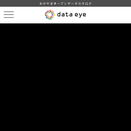
おかやまオープンデータカタログ
HOME
データカタログ
笠岡市_一般会計_予算
笠岡市_平成28年度_一般会計_予算
DATA
CATA
データカタログ
データセット名
笠岡市_一般会計_予算
リソース名
笠岡市_平成28年度_一般会計_
予算