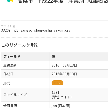
高梁市_平成22年度 _産業別_就業者
ファイル名
33209_h22_sangyo_shugyosha_yakuin.csv
このリソースの情報
フィールド
値
最終更新
2016年03月13日
作成日
2016年03月13日
形式
CSV
1531
ファイルサイズ
(単位:バイト)
使用言語
jpn (日本語)