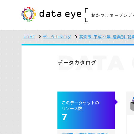
おかやまオープンデ
HOME
データカタログ
高梁市_平成22年_産業別_就
DATA
データカタログ
このデータセットの
リソース数
7