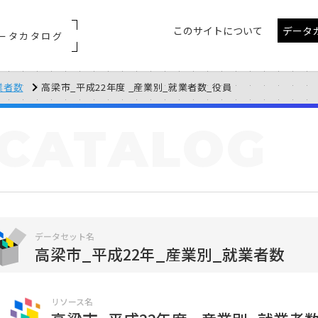
このサイトについて
データ
ータカタログ
業者数
高梁市_平成22年度 _産業別_就業者数_役員
CATALOG
データセット名
高梁市_平成22年_産業別_就業者数
リソース名