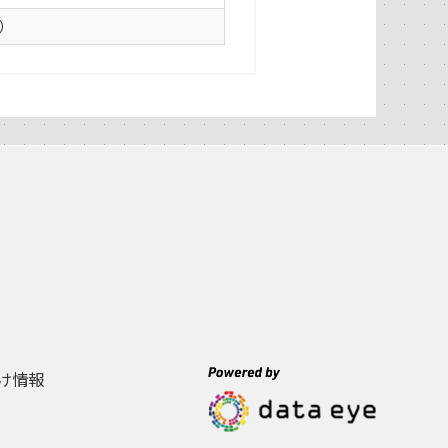
0）
け情報