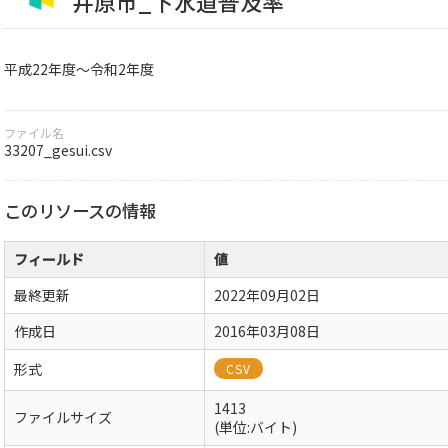
井原市_下水道普及率
平成22年度～令和2年度
ファイル名
33207_gesui.csv
このリソースの情報
フィールド
値
最終更新
2022年09月02日
作成日
2016年03月08日
形式
CSV
1413
ファイルサイズ
(単位:バイト)