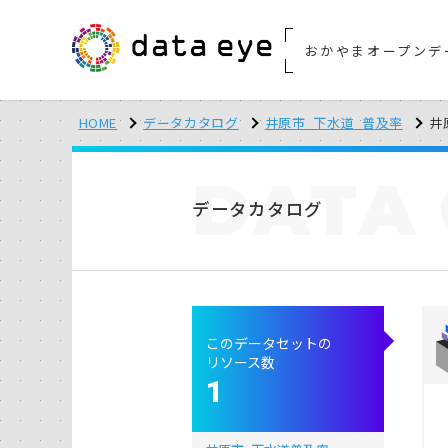
おかやまオープンデ
HOME
データカタログ
井原市_下水道_普及率
井
DATA
データカタログ
このデータセットの
リソース数
1