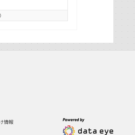
0）
け情報