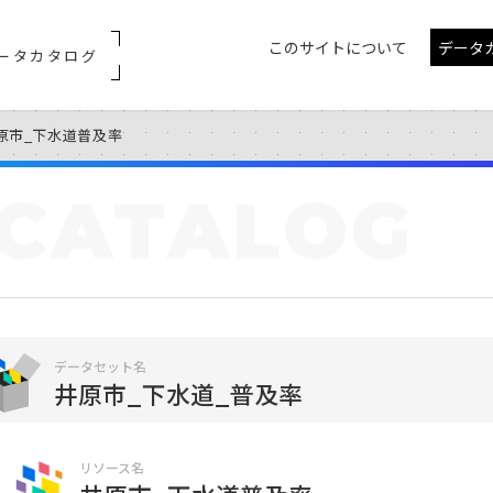
このサイトについて
データ
ータカタログ
原市_下水道普及率
CATALOG
データセット名
井原市_下水道_普及率
リソース名