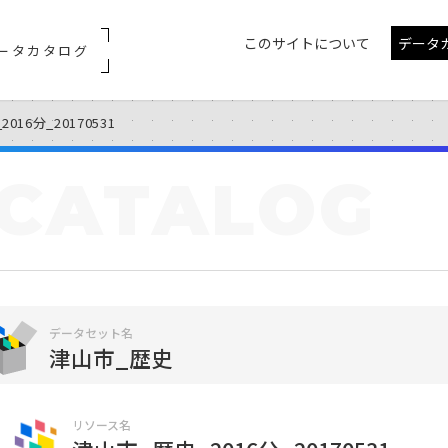
このサイトについて
データ
ータカタログ
016分_20170531
CATALOG
データセット名
津山市_歴史
リソース名