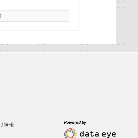
0）
け情報