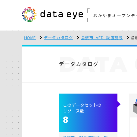
おかやまオープンデ
HOME
データカタログ
倉敷市_AED_設置施設
倉
DATA
データカタログ
このデータセットの
リソース数
8