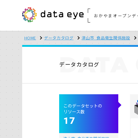
おかやまオープンデ
HOME
データカタログ
津山市_食品衛生関係施設
DATA
データカタログ
このデータセットの
リソース数
17