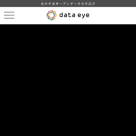
おかやまオープンデータカタログ
HOME
データカタログ
津山市_家畜を販売目的で飼養している経営体数と飼養頭羽数
津山市_家畜を販売目的で飼養している経営体数と飼養頭羽数_2017分
_20180401
DATA
CATA
データカタログ
データセット名
津山市_家畜を販売目的で飼養して
いる経営体数と飼養頭羽数
リソース名
津山市_家畜を販売目的で飼養