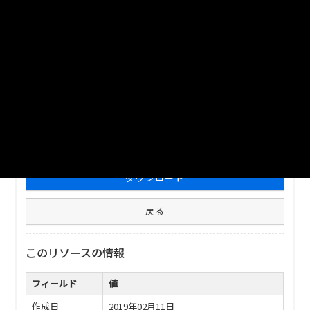
している経営体数と飼養頭羽数
_2017分_20180401
津山市_家畜を販売目的で飼養している経営体数と飼養頭羽数
_2017分_20180401
ファイル名
津山市_家畜を販売目的で飼養している経営体数と飼養頭羽数
_2017分_20180401.xlsx
ダウンロード
戻る
このリソースの情報
フィールド
値
作成日
2019年02月11日