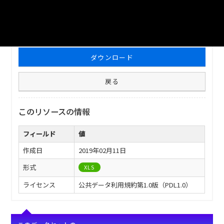
ファイル名
津山市_火災発生状況（損害）_2010分_20180206.xls
ダウンロード
戻る
このリソースの情報
フィールド
値
作成日
2019年02月11日
形式
XLS
ライセンス
公共データ利用規約第1.0版（PDL1.0）