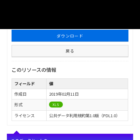
ファイル名
津山市_議長・副議長_2015分_20180206.xls
ダウンロード
戻る
このリソースの情報
フィールド
値
作成日
2019年02月11日
形式
XLS
ライセンス
公共データ利用規約第1.0版（PDL1.0）