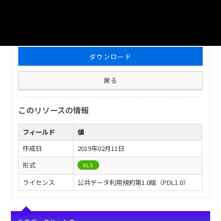
ファイル名
津山市_市議会会議状況_2015分_20180206.xls
ダウンロード
戻る
このリソースの情報
フィールド
値
作成日
2019年02月11日
形式
XLS
ライセンス
公共データ利用規約第1.0版（PDL1.0）