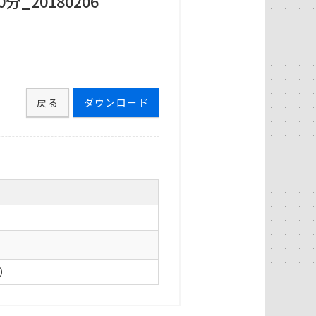
_20180206
戻る
ダウンロード
0）