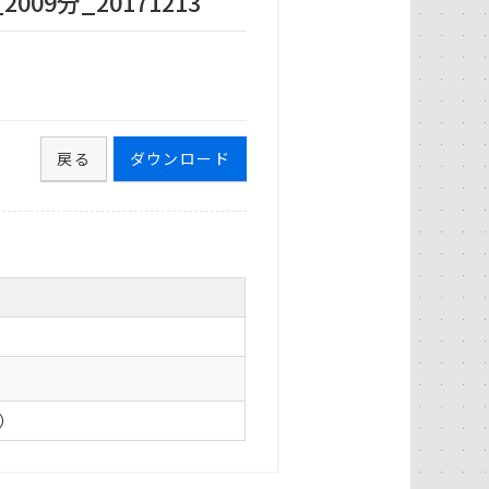
9分_20171213
戻る
ダウンロード
0）