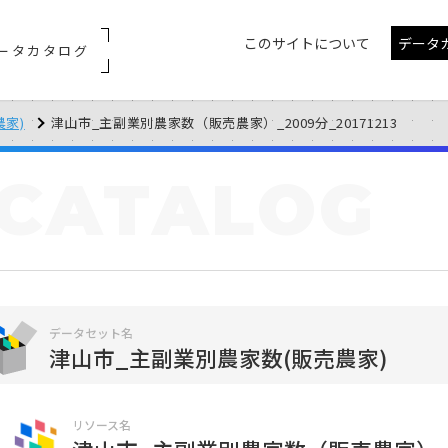
このサイトについて
データ
ータカタログ
農家)
津山市_主副業別農家数（販売農家）_2009分_20171213
CATALOG
データセット名
津山市_主副業別農家数(販売農家)
リソース名