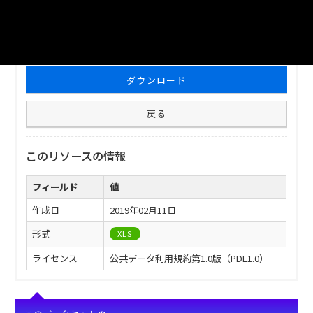
ファイル名
津山市_上水道事業会計の損益_2010分_20180209.xls
ダウンロード
戻る
このリソースの情報
フィールド
値
作成日
2019年02月11日
形式
XLS
ライセンス
公共データ利用規約第1.0版（PDL1.0）