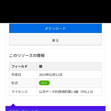
ファイル名
津山市_普通会計決算状況_2010分_20180209.xls
ダウンロード
戻る
このリソースの情報
フィールド
値
作成日
2019年02月11日
形式
XLS
ライセンス
公共データ利用規約第1.0版（PDL1.0）