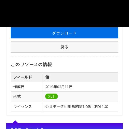
ファイル名
津山市_普通会計決算状況_2012分_20180209.xls
ダウンロード
戻る
このリソースの情報
フィールド
値
作成日
2019年02月11日
形式
XLS
ライセンス
公共データ利用規約第1.0版（PDL1.0）