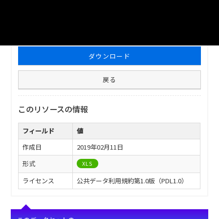
ファイル名
津山市_中小企業者融資利用状況_2012分_20171221.xls
ダウンロード
戻る
このリソースの情報
フィールド
値
作成日
2019年02月11日
形式
XLS
ライセンス
公共データ利用規約第1.0版（PDL1.0）