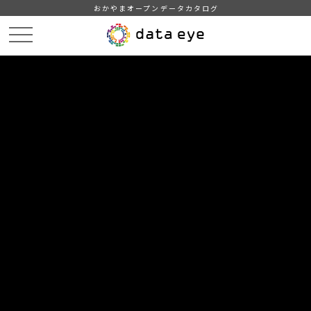
おかやまオープンデータカタログ
HOME
データカタログ
津山市_広戸風の風向・風速（計測地点広戸小）_2016年12月分
津山市_広戸風の風向・風速（計測地点広戸小）_20161231_20190201
DATA
CATA
データカタログ
データセット名
津山市_広戸風の風向・風速（計測
地点広戸小）_2016年12月分
リソース名
津山市_広戸風の風向・風速
（計測地点広戸小）