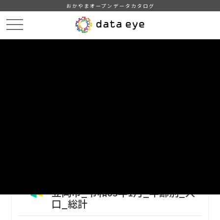
おかやまオープンデータカタログ
HOME
データカタログ
笠岡市_令和5年_人口_世帯_人口動態
笠岡市_令和05年1月_年齢別_人口_総計
DATA
CATA
データカタログ
データセット名
笠岡市_令和5年_人口_世帯_人口動
態
リソース名
笠岡市_令和05年1月_年齢別_人
口_総計