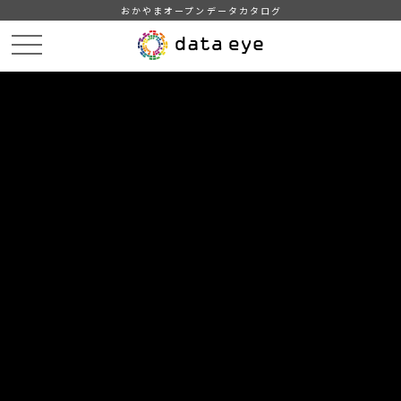
おかやまオープンデータカタログ
HOME
データカタログ
倉敷市_地域・年齢別人口
倉敷市_支所別1歳区切り人口_令和8年3月
DATA
CATA
データカタログ
データセット名
倉敷市_地域・年齢別人口
リソース名
倉敷市_支所別1歳区切り人口_
令和8年3月
機械判読に適した列指向形式