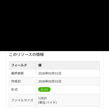
ファイル名
津山市_幼稚園児数及び教職員数_2025分_20260331.xlsx
ダウンロード
戻る
このリソースの情報
フィールド
値
最終更新
2026年03月31日
作成日
2026年03月31日
形式
XLSX
12823
ファイルサイズ
(単位:バイト)