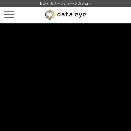
おかやまオープンデータカタログ
HOME
データカタログ
津山市_産業（中分類）別製造業事業所数・従業者数及び製造品出荷額の推
移(従業者4人以上の事業所)
津山市_産業（中分類）別製造業事業所数・従業者数及び製造品出荷額の推
移_2025分_20260331
DATA
CATA
データカタログ
データセット名
津山市_産業（中分類）別製造業事
業所数・従業者数及び製造品出荷額
の推移(従業者4人以上の事業所)