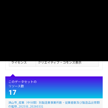
フィールド
値
最終更新
2026年03月31日
作成日
2026年03月31日
形式
XLSX
17455
ファイルサイズ
(単位:バイト)
使用言語
jpn (日本語)
ライセンス
クリエイティブ・コモンズ表示
このデータセットの
リソース数
17
津山市_産業（中分類）別製造業事業所数・従業者数及び製造品出荷額
の推移_2025分_20260331