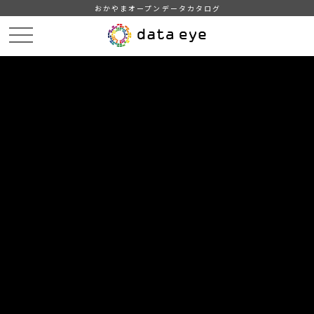
おかやまオープンデータカタログ
HOME
データカタログ
倉敷市_ホタル目撃情報
倉敷市_ホタル目撃情報_令和7年
DATA
CATA
データカタログ
データセット名
倉敷市_ホタル目撃情報
リソース名
倉敷市_ホタル目撃情報_令和7
年
2026.2.2現在