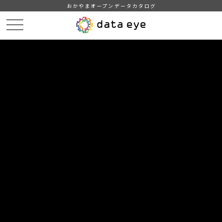
おかやまオープンデータカタログ
HOME
データカタログ
倉敷市_令和7年_感染症
倉敷市_令和7年12月01日_感染症発生動向
DATA
CATA
データカタログ
データセット名
倉敷市_令和7年_感染症
リソース名
倉敷市_令和7年12月01日_感染
症発生動向